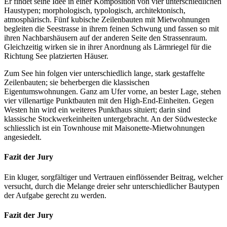
Er findet seine Idee in einer Komposition von vier unterschiedlichen
Haustypen; morphologisch, typologisch, architektonisch,
atmosphärisch. Fünf kubische Zeilenbauten mit Mietwohnungen
begleiten die Seestrasse in ihrem feinen Schwung und fassen so mit
ihren Nachbarshäusern auf der anderen Seite den Strassenraum.
Gleichzeitig wirken sie in ihrer Anordnung als Lärmriegel für die
Richtung See platzierten Häuser.
Zum See hin folgen vier unterschiedlich lange, stark gestaffelte
Zeilenbauten; sie beherbergen die klassischen
Eigentumswohnungen. Ganz am Ufer vorne, an bester Lage, stehen
vier villenartige Punktbauten mit den High-End-Einheiten. Gegen
Westen hin wird ein weiteres Punkthaus situiert; darin sind
klassische Stockwerkeinheiten untergebracht. An der Südwestecke
schliesslich ist ein Townhouse mit Maisonette-Mietwohnungen
angesiedelt.
Fazit der Jury
Ein kluger, sorgfältiger und Vertrauen einflössender Beitrag, welcher
versucht, durch die Melange dreier sehr unterschiedlicher Bautypen
der Aufgabe gerecht zu werden.
Fazit der Jury